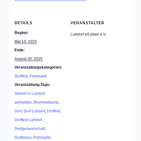
DETAILS
VERANSTALTER
Beginn:
Luhdorf erLeben e.V.
Mai 10, 2025
Ende:
August 30, 2025
Veranstaltungskategorien:
Dorffest
,
Flohmarkt
Veranstaltung-Tags:
Advent in Luhdorf
,
anmelden
,
Brümmelkamp
,
Dorf
,
Dorf Luhdorf
,
Dorffest
,
Dorffest Luhdorf
,
Dorfgemeinschaft
,
Dorfleben
,
Flohmarkt
,