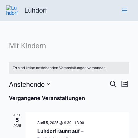
Zum
Luhdorf
Inhalt
springen
Mit Kindern
Es sind keine anstehenden Veranstaltungen vorhanden.
Anstehende
Veranstaltu
Suche
Veran
Liste
Suche
Ansic
Datum
Vergangene Veranstaltungen
und
Navig
wählen.
Ansichten,
APR.
Navigation
5
April 5, 2025 @ 9:30
-
13:00
2025
Luhdorf räumt auf –