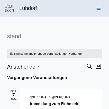
Zum
Luhdorf
Inhalt
springen
stand
Es sind keine anstehenden Veranstaltungen vorhanden.
Anstehende
Veranstaltu
Suche
Veran
Liste
Suche
Ansic
Datum
Vergangene Veranstaltungen
und
Navig
wählen.
Ansichten,
APR.
Navigation
7
April 7, 2024
-
August 18, 2024
2024
Anmeldung zum Flohmarkt