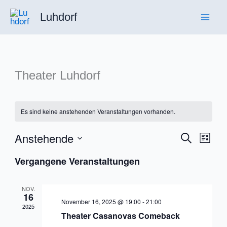
Zum
Luhdorf
Inhalt
springen
Theater Luhdorf
Es sind keine anstehenden Veranstaltungen vorhanden.
Anstehende
Veranstaltu
Suche
Veran
Liste
Suche
Ansic
Datum
Vergangene Veranstaltungen
und
Navig
wählen.
Ansichten,
NOV.
Navigation
16
November 16, 2025 @ 19:00
-
21:00
2025
Theater Casanovas Comeback