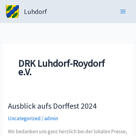
Zum
Luhdorf
Inhalt
springen
DRK Luhdorf-Roydorf
e.V.
Ausblick aufs Dorffest 2024
Uncategorized
/
admin
Wir bedanken uns ganz herzlich bei der lokalen Presse,