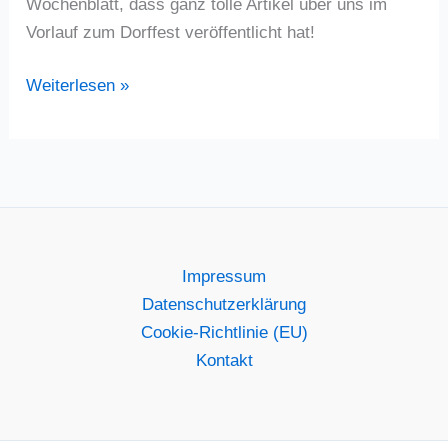
Wochenblatt, dass ganz tolle Artikel über uns im
Vorlauf zum Dorffest veröffentlicht hat!
Ausblick
Weiterlesen »
aufs
Dorffest
2024
Impressum
Datenschutzerklärung
Cookie-Richtlinie (EU)
Kontakt