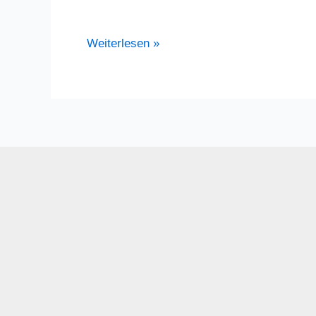
Osterfeuer
Weiterlesen »
Luhdorf