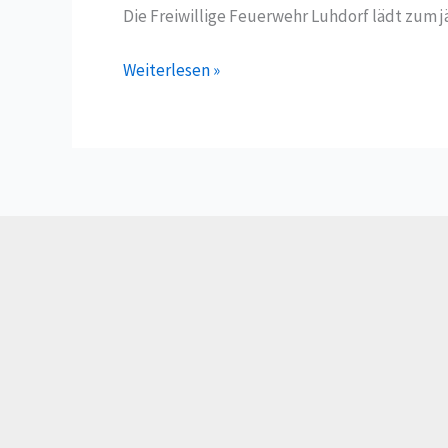
Die Freiwillige Feuerwehr Luhdorf lädt zum j
Osterfeuer
Weiterlesen »
Luhdorf