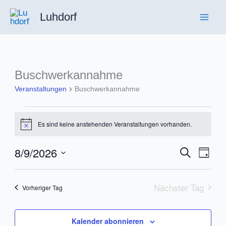
Zum
Luhdorf
Inhalt
springen
Buschwerkannahme
Veranstaltungen
Buschwerkannahme
Veranstaltungen
Es sind keine anstehenden Veranstaltungen vorhanden.
für
Hinweis
August
8/9/2026
Veranstaltu
Suche
Veran
9,
Tag
Suche
Ansic
Datum
2026
und
Navig
wählen.
Nächster Tag
Vorheriger Tag
Ansichten,
Navigation
Kalender abonnieren