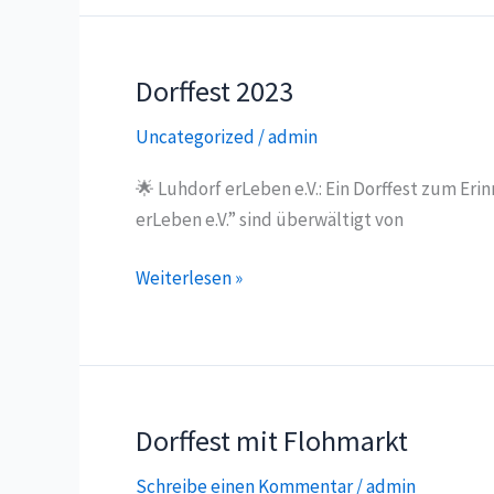
Dorffest 2023
Uncategorized
/
admin
🌟 Luhdorf erLeben e.V.: Ein Dorffest zum Eri
erLeben e.V.” sind überwältigt von
Dorffest
Weiterlesen »
2023
Dorffest mit Flohmarkt
Schreibe einen Kommentar
/
admin