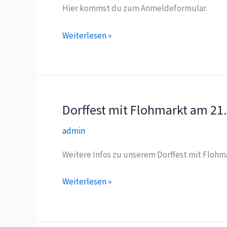
Hier kommst du zum Anmeldeformular.
Anmeldung
Weiterlesen »
zum
Flohmarkt
Dorffest mit Flohmarkt am 21
admin
Weitere Infos zu unserem Dorffest mit Flohma
Dorffest
Weiterlesen »
mit
Flohmarkt
am