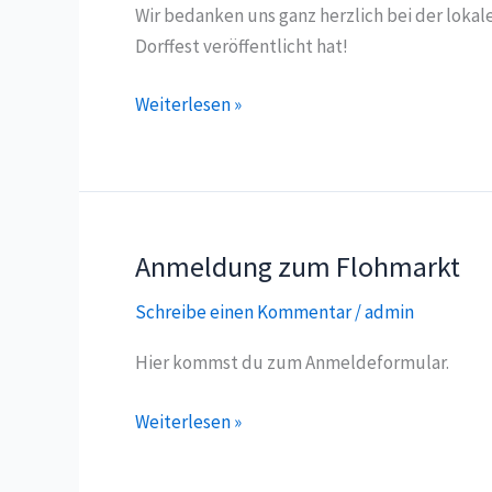
Wir bedanken uns ganz herzlich bei der loka
Dorffest veröffentlicht hat!
Ausblick
Weiterlesen »
aufs
Dorffest
2024
Anmeldung zum Flohmarkt
Schreibe einen Kommentar
/
admin
Hier kommst du zum Anmeldeformular.
Anmeldung
Weiterlesen »
zum
Flohmarkt