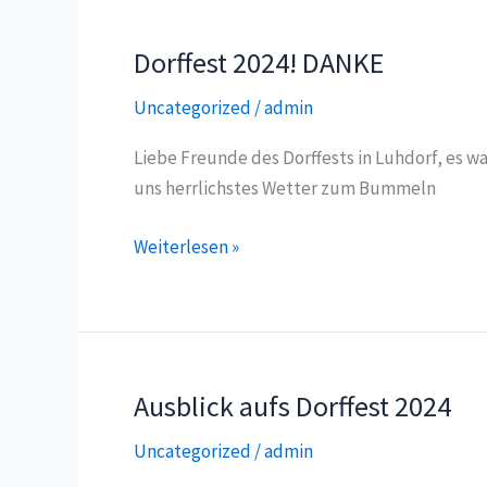
21.09.2025
Dorffest 2024! DANKE
Uncategorized
/
admin
Liebe Freunde des Dorffests in Luhdorf, es wa
uns herrlichstes Wetter zum Bummeln
Dorffest
Weiterlesen »
2024!
DANKE
Ausblick aufs Dorffest 2024
Uncategorized
/
admin