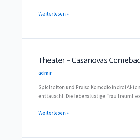
Theater
Weiterlesen »
Casanovas
Comeback
Theater – Casanovas Comeba
admin
Spielzeiten und Preise Komödie in drei Akte
enttäuscht. Die lebenslustige Frau träumt vo
Theater
Weiterlesen »
–
Casanovas
Comeback