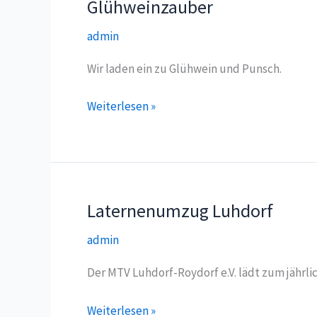
Glühweinzauber
admin
Wir laden ein zu Glühwein und Punsch.
Glühweinzauber
Weiterlesen »
Laternenumzug Luhdorf
admin
Der MTV Luhdorf-Roydorf e.V. lädt zum jährli
Laternenumzug
Weiterlesen »