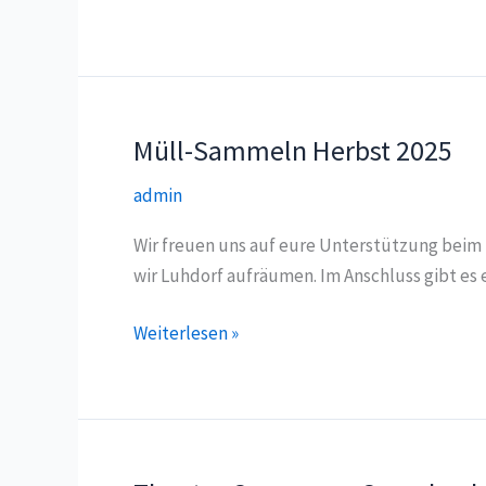
Luhdorf
Müll-Sammeln Herbst 2025
admin
Wir freuen uns auf eure Unterstützung beim
wir Luhdorf aufräumen. Im Anschluss gibt es 
Müll-
Weiterlesen »
Sammeln
Herbst
2025