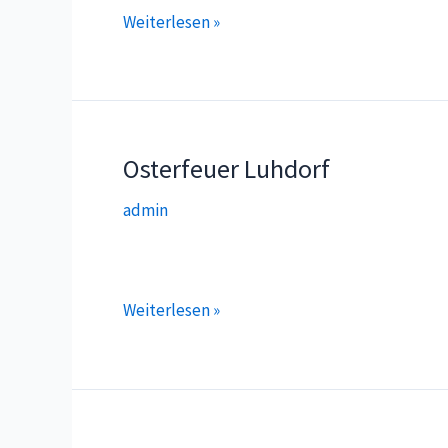
Müll-
Weiterlesen »
Sammel-
Aktion
Osterfeuer Luhdorf
admin
Osterfeuer
Weiterlesen »
Luhdorf