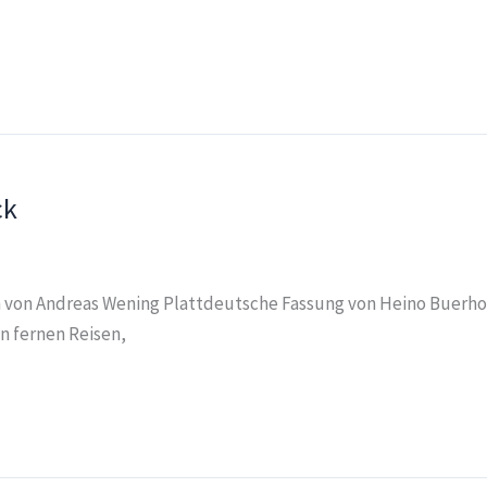
ck
n von Andreas Wening Plattdeutsche Fassung von Heino Buerhoop
n fernen Reisen,